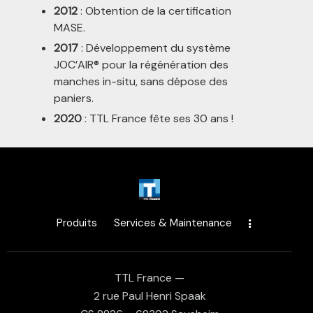
2012
: Obtention de la certification
MASE.
2017
: Développement du système
JOC’AIR® pour la régénération des
manches in-situ, sans dépose des
paniers.
2020
: TTL France fête ses 30 ans !
Produits
Services & Maintenance
TTL France —
2 rue Paul Henri Spaak