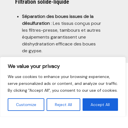
Filtration solide-liquide
Séparation des boues issues de la
désulfuration
: Les tissus conçus pour
les filtres-presse, tambours et autres
équipements garantissent une
déshydratation efficace des boues
de gypse.
We value your privacy
We use cookies to enhance your browsing experience,
Des questions ?
serve personalized ads or content, and analyze our traffic.
Trouvons une solution ensemble.
By clicking "Accept All", you consent to our use of cookies.
Pour découvrir comment TTL France peut
Customize
Reject All
Accept All
améliorer vos processus de filtration dans les
centrales énergétiques et les installations de
valorisation des déchets, n’hésitez pas à
contacter nos experts.